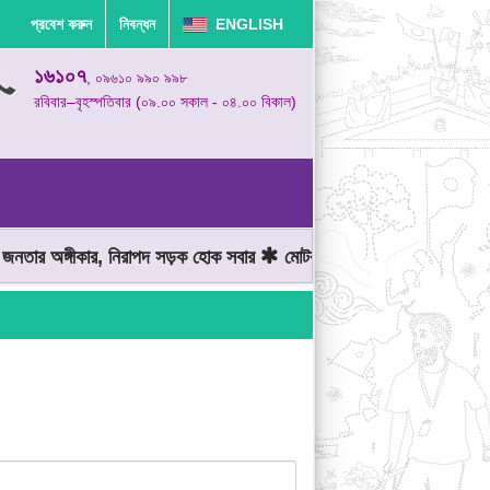
প্রবেশ করুন
নিবন্ধন
ENGLISH
১৬১০৭
, ০৯৬১০ ৯৯০ ৯৯৮
রবিবার–বৃহস্পতিবার (০৯.০০ সকাল - ০৪.০০ বিকাল)
তার অঙ্গীকার, নিরাপদ সড়ক হোক সবার
মোটরযান চালানোর সময় গতিসীমা মেন