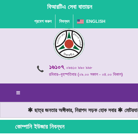
বিআরটিএ সেবা বাতায়ন
প্রবেশ করুন
নিবন্ধন
ENGLISH
১৬১০৭
, ০৯৬১০ ৯৯০ ৯৯৮
রবিবার–বৃহস্পতিবার (০৯.০০ সকাল - ০৪.০০ বিকাল)
ছাত্র জনতার অঙ্গীকার, নিরাপদ সড়ক হোক সবার
মোটরযান 
কোম্পানি ইউজার নিবন্ধন