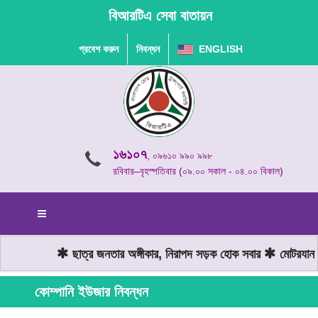
বিআরটিএ সেবা বাতায়ন
প্রবেশ করুন
নিবন্ধন
ENGLISH
১৬১০৭
, ০৯৬১০ ৯৯০ ৯৯৮
রবিবার–বৃহস্পতিবার (০৯.০০ সকাল - ০৪.০০ বিকাল)
ছাত্র জনতার অঙ্গীকার, নিরাপদ সড়ক হোক সবার
মোটরযান চা
কোম্পানি ইউজার নিবন্ধন