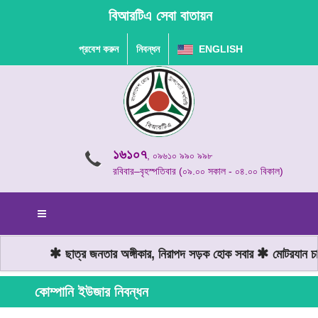
বিআরটিএ সেবা বাতায়ন
প্রবেশ করুন
নিবন্ধন
ENGLISH
১৬১০৭
, ০৯৬১০ ৯৯০ ৯৯৮
রবিবার–বৃহস্পতিবার (০৯.০০ সকাল - ০৪.০০ বিকাল)
ছাত্র জনতার অঙ্গীকার, নিরাপদ সড়ক হোক সবার
মোটরযান চাল
কোম্পানি ইউজার নিবন্ধন