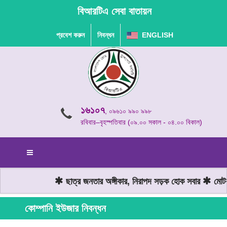
বিআরটিএ সেবা বাতায়ন
প্রবেশ করুন
নিবন্ধন
ENGLISH
১৬১০৭
, ০৯৬১০ ৯৯০ ৯৯৮
রবিবার–বৃহস্পতিবার (০৯.০০ সকাল - ০৪.০০ বিকাল)
ছাত্র জনতার অঙ্গীকার, নিরাপদ সড়ক হোক সবার
মোটরয
কোম্পানি ইউজার নিবন্ধন