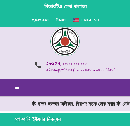
বিআরটিএ সেবা বাতায়ন
প্রবেশ করুন
নিবন্ধন
ENGLISH
১৬১০৭
, ০৯৬১০ ৯৯০ ৯৯৮
রবিবার–বৃহস্পতিবার (০৯.০০ সকাল - ০৪.০০ বিকাল)
ছাত্র জনতার অঙ্গীকার, নিরাপদ সড়ক হোক সবার
মোটরযা
কোম্পানি ইউজার নিবন্ধন