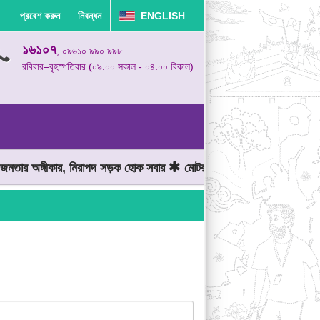
প্রবেশ করুন
নিবন্ধন
ENGLISH
১৬১০৭
, ০৯৬১০ ৯৯০ ৯৯৮
রবিবার–বৃহস্পতিবার (০৯.০০ সকাল - ০৪.০০ বিকাল)
তার অঙ্গীকার, নিরাপদ সড়ক হোক সবার
মোটরযান চালানোর সময় গতিসীমা মেন