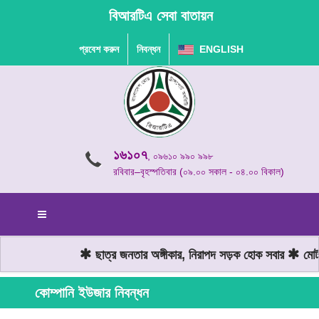
বিআরটিএ সেবা বাতায়ন
প্রবেশ করুন
নিবন্ধন
ENGLISH
১৬১০৭
, ০৯৬১০ ৯৯০ ৯৯৮
রবিবার–বৃহস্পতিবার (০৯.০০ সকাল - ০৪.০০ বিকাল)
ছাত্র জনতার অঙ্গীকার, নিরাপদ সড়ক হোক সবার
মোটরয
কোম্পানি ইউজার নিবন্ধন