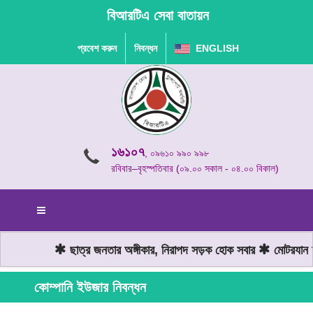
বিআরটিএ সেবা বাতায়ন
প্রবেশ করুন
নিবন্ধন
ENGLISH
১৬১০৭
, ০৯৬১০ ৯৯০ ৯৯৮
রবিবার–বৃহস্পতিবার (০৯.০০ সকাল - ০৪.০০ বিকাল)
ছাত্র জনতার অঙ্গীকার, নিরাপদ সড়ক হোক সবার
মোটরযান চা
কোম্পানি ইউজার নিবন্ধন