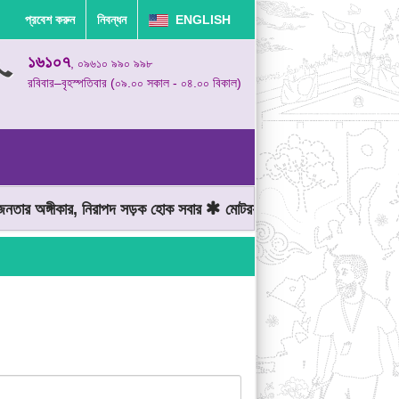
প্রবেশ করুন
নিবন্ধন
ENGLISH
১৬১০৭
, ০৯৬১০ ৯৯০ ৯৯৮
রবিবার–বৃহস্পতিবার (০৯.০০ সকাল - ০৪.০০ বিকাল)
র অঙ্গীকার, নিরাপদ সড়ক হোক সবার
মোটরযান চালানোর সময় গতিসীমা মেনে 