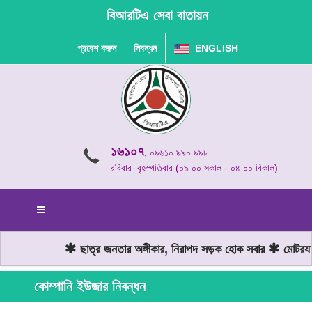
বিআরটিএ সেবা বাতায়ন
প্রবেশ করুন
নিবন্ধন
ENGLISH
১৬১০৭
, ০৯৬১০ ৯৯০ ৯৯৮
রবিবার–বৃহস্পতিবার (০৯.০০ সকাল - ০৪.০০ বিকাল)
ছাত্র জনতার অঙ্গীকার, নিরাপদ সড়ক হোক সবার
মোটরযান 
কোম্পানি ইউজার নিবন্ধন