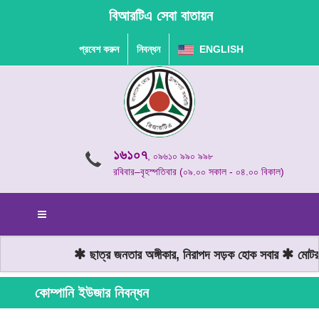
বিআরটিএ সেবা বাতায়ন
প্রবেশ করুন
নিবন্ধন
ENGLISH
১৬১০৭
, ০৯৬১০ ৯৯০ ৯৯৮
রবিবার–বৃহস্পতিবার (০৯.০০ সকাল - ০৪.০০ বিকাল)
ছাত্র জনতার অঙ্গীকার, নিরাপদ সড়ক হোক সবার
মোটরযা
কোম্পানি ইউজার নিবন্ধন