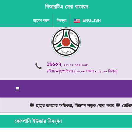
বিআরটিএ সেবা বাতায়ন
প্রবেশ করুন
নিবন্ধন
ENGLISH
১৬১০৭
, ০৯৬১০ ৯৯০ ৯৯৮
রবিবার–বৃহস্পতিবার (০৯.০০ সকাল - ০৪.০০ বিকাল)
ছাত্র জনতার অঙ্গীকার, নিরাপদ সড়ক হোক সবার
মোটরযান
কোম্পানি ইউজার নিবন্ধন