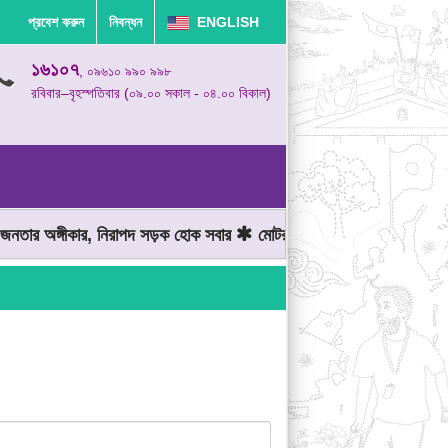
প্রবেশ করুন
নিবন্ধন
ENGLISH
১৬১০৭
, ০৯৬১০ ৯৯০ ৯৯৮
রবিবার–বৃহস্পতিবার (০৯.০০ সকাল - ০৪.০০ বিকাল)
ার অঙ্গীকার, নিরাপদ সড়ক হোক সবার
মোটরযান চালানোর সময় গতিসীমা মেনে