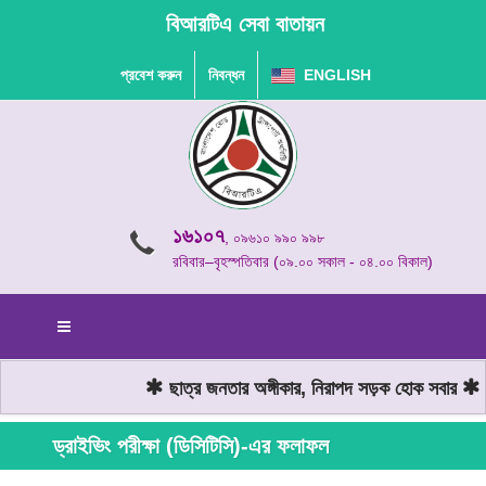
বিআরটিএ সেবা বাতায়ন
প্রবেশ করুন
নিবন্ধন
ENGLISH
১৬১০৭
, ০৯৬১০ ৯৯০ ৯৯৮
রবিবার–বৃহস্পতিবার (০৯.০০ সকাল - ০৪.০০ বিকাল)
ছাত্র জনতার অঙ্গীকার, নিরাপদ সড়ক হোক সবার
মো
ড্রাইভিং পরীক্ষা (ডিসিটিসি)-এর ফলাফল