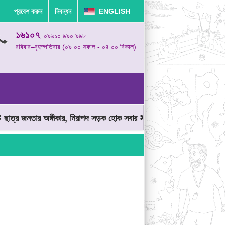
প্রবেশ করুন
নিবন্ধন
ENGLISH
১৬১০৭
, ০৯৬১০ ৯৯০ ৯৯৮
রবিবার–বৃহস্পতিবার (০৯.০০ সকাল - ০৪.০০ বিকাল)
ত্র জনতার অঙ্গীকার, নিরাপদ সড়ক হোক সবার
মোটরযান চালানোর সময় গতিসী