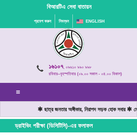
বিআরটিএ সেবা বাতায়ন
প্রবেশ করুন
নিবন্ধন
ENGLISH
১৬১০৭
, ০৯৬১০ ৯৯০ ৯৯৮
রবিবার–বৃহস্পতিবার (০৯.০০ সকাল - ০৪.০০ বিকাল)
ছাত্র জনতার অঙ্গীকার, নিরাপদ সড়ক হোক সবার
মোট
ড্রাইভিং পরীক্ষা (ডিসিটিসি)-এর ফলাফল