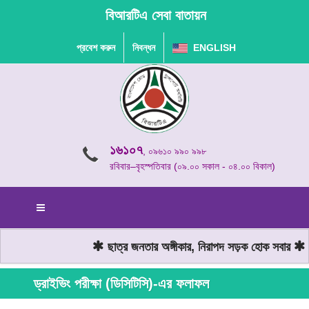
বিআরটিএ সেবা বাতায়ন
প্রবেশ করুন
নিবন্ধন
ENGLISH
১৬১০৭
, ০৯৬১০ ৯৯০ ৯৯৮
রবিবার–বৃহস্পতিবার (০৯.০০ সকাল - ০৪.০০ বিকাল)
ছাত্র জনতার অঙ্গীকার, নিরাপদ সড়ক হোক সবার
মো
ড্রাইভিং পরীক্ষা (ডিসিটিসি)-এর ফলাফল