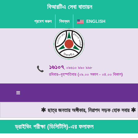
বিআরটিএ সেবা বাতায়ন
প্রবেশ করুন
নিবন্ধন
ENGLISH
১৬১০৭
, ০৯৬১০ ৯৯০ ৯৯৮
রবিবার–বৃহস্পতিবার (০৯.০০ সকাল - ০৪.০০ বিকাল)
ছাত্র জনতার অঙ্গীকার, নিরাপদ সড়ক হোক সবার
মো
ড্রাইভিং পরীক্ষা (ডিসিটিসি)-এর ফলাফল