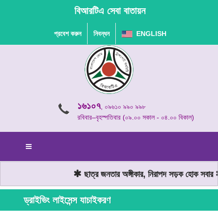
বিআরটিএ সেবা বাতায়ন
প্রবেশ করুন
নিবন্ধন
ENGLISH
১৬১০৭
, ০৯৬১০ ৯৯০ ৯৯৮
রবিবার–বৃহস্পতিবার (০৯.০০ সকাল - ০৪.০০ বিকাল)
ছাত্র জনতার অঙ্গীকার, নিরাপদ সড়ক হোক সবার
ড্রাইভিং লাইসেন্স যাচাইকরণ