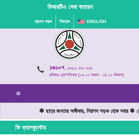
বিআরটিএ সেবা বাতায়ন
প্রবেশ করুন
নিবন্ধন
ENGLISH
১৬১০৭
, ০৯৬১০ ৯৯০ ৯৯৮
রবিবার–বৃহস্পতিবার (০৯.০০ সকাল - ০৪.০০ বিকাল)
ছাত্র জনতার অঙ্গীকার, নিরাপদ সড়ক হোক সবার
মো
ফি ক্যালকুলেটর