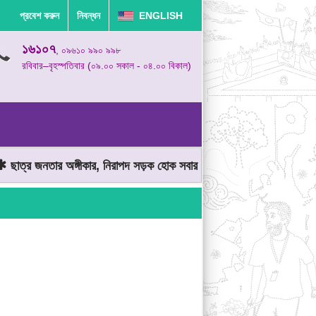
প্রবেশ করুন
নিবন্ধন
ENGLISH
১৬১০৭
, ০৯৬১০ ৯৯০ ৯৯৮
রবিবার–বৃহস্পতিবার (০৯.০০ সকাল - ০৪.০০ বিকাল)
ছাত্র জনতার অঙ্গীকার, নিরাপদ সড়ক হোক সবার
মোটরযান চালানোর সময় গতিস