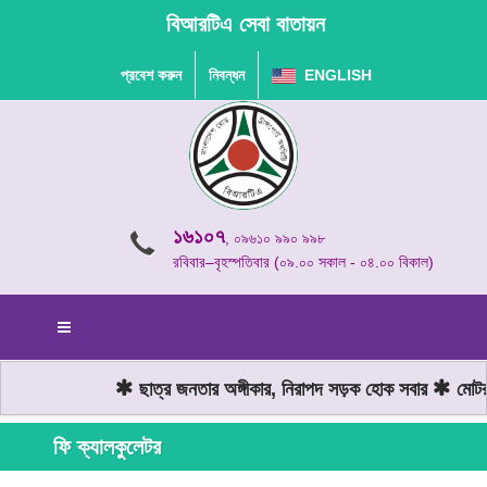
বিআরটিএ সেবা বাতায়ন
প্রবেশ করুন
নিবন্ধন
ENGLISH
১৬১০৭
, ০৯৬১০ ৯৯০ ৯৯৮
রবিবার–বৃহস্পতিবার (০৯.০০ সকাল - ০৪.০০ বিকাল)
ছাত্র জনতার অঙ্গীকার, নিরাপদ সড়ক হোক সবার
মোটরয
ফি ক্যালকুলেটর