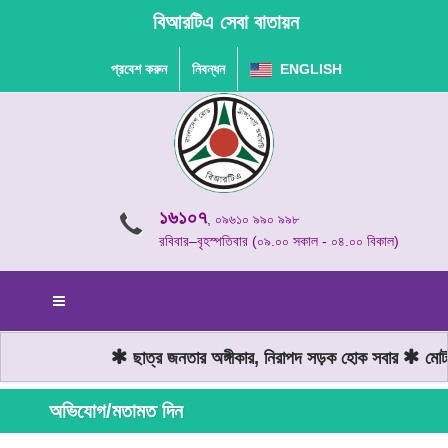
বিআরটিএ সেবা বাতায়ন
প্রবেশ করুন
নিবন্ধন
ENGLISH
১৬১০৭
, ০৯৬১০ ৯৯০ ৯৯৮
রবিবার–বৃহস্পতিবার (০৯.০০ সকাল - ০৪.০০ বিকাল)
ছাত্র জনতার অঙ্গীকার, নিরাপদ সড়ক হোক সবার
মোটরযা
অভিযোগ/মতামত দিন