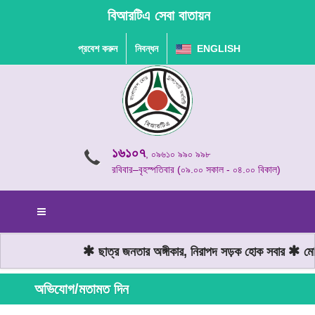
বিআরটিএ সেবা বাতায়ন
প্রবেশ করুন
নিবন্ধন
ENGLISH
১৬১০৭
, ০৯৬১০ ৯৯০ ৯৯৮
রবিবার–বৃহস্পতিবার (০৯.০০ সকাল - ০৪.০০ বিকাল)
ছাত্র জনতার অঙ্গীকার, নিরাপদ সড়ক হোক সবার
মোটরয
অভিযোগ/মতামত দিন