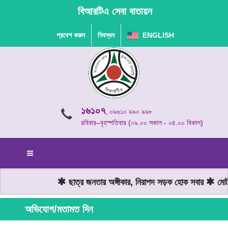
বিআরটিএ সেবা বাতায়ন
প্রবেশ করুন
নিবন্ধন
ENGLISH
১৬১০৭
, ০৯৬১০ ৯৯০ ৯৯৮
রবিবার–বৃহস্পতিবার (০৯.০০ সকাল - ০৪.০০ বিকাল)
ছাত্র জনতার অঙ্গীকার, নিরাপদ সড়ক হোক সবার
মোটরয
অভিযোগ/মতামত দিন