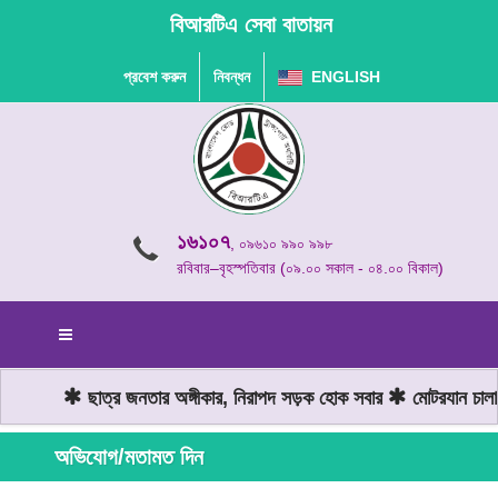
বিআরটিএ সেবা বাতায়ন
প্রবেশ করুন
নিবন্ধন
ENGLISH
১৬১০৭
, ০৯৬১০ ৯৯০ ৯৯৮
রবিবার–বৃহস্পতিবার (০৯.০০ সকাল - ০৪.০০ বিকাল)
ছাত্র জনতার অঙ্গীকার, নিরাপদ সড়ক হোক সবার
মোটরযান চালানো
অভিযোগ/মতামত দিন