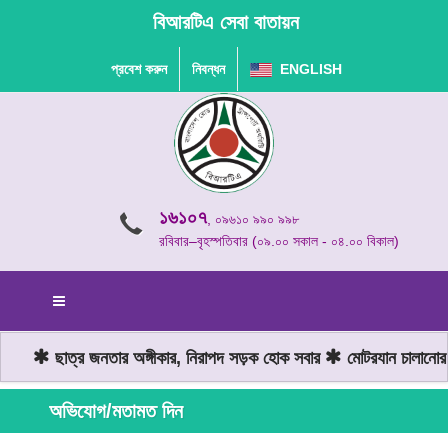
বিআরটিএ সেবা বাতায়ন
প্রবেশ করুন
নিবন্ধন
ENGLISH
১৬১০৭
, ০৯৬১০ ৯৯০ ৯৯৮
রবিবার–বৃহস্পতিবার (০৯.০০ সকাল - ০৪.০০ বিকাল)
ছাত্র জনতার অঙ্গীকার, নিরাপদ সড়ক হোক সবার
মোটরযান চালানোর স
অভিযোগ/মতামত দিন