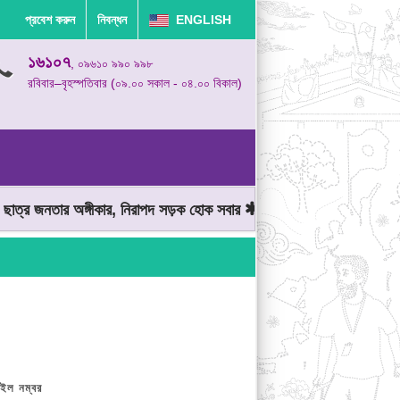
প্রবেশ করুন
নিবন্ধন
ENGLISH
১৬১০৭
, ০৯৬১০ ৯৯০ ৯৯৮
রবিবার–বৃহস্পতিবার (০৯.০০ সকাল - ০৪.০০ বিকাল)
 জনতার অঙ্গীকার, নিরাপদ সড়ক হোক সবার
মোটরযান চালানোর সময় গতিসীমা 
ইল নম্বর