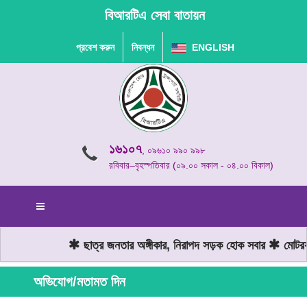
বিআরটিএ সেবা বাতায়ন
প্রবেশ করুন
নিবন্ধন
ENGLISH
১৬১০৭
, ০৯৬১০ ৯৯০ ৯৯৮
রবিবার–বৃহস্পতিবার (০৯.০০ সকাল - ০৪.০০ বিকাল)
ছাত্র জনতার অঙ্গীকার, নিরাপদ সড়ক হোক সবার
মোটরযান
অভিযোগ/মতামত দিন