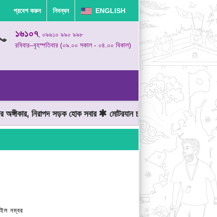
প্রবেশ করুন
নিবন্ধন
ENGLISH
১৬১০৭
, ০৯৬১০ ৯৯০ ৯৯৮
রবিবার–বৃহস্পতিবার (০৯.০০ সকাল - ০৪.০০ বিকাল)
ীকার, নিরাপদ সড়ক হোক সবার
মোটরযান চালানোর সময় গতিসীমা মেনে চলুন
ইল নম্বর