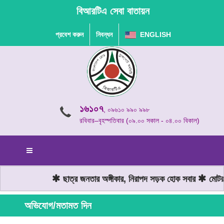
বিআরটিএ সেবা বাতায়ন
প্রবেশ করুন
নিবন্ধন
ENGLISH
১৬১০৭
, ০৯৬১০ ৯৯০ ৯৯৮
রবিবার–বৃহস্পতিবার (০৯.০০ সকাল - ০৪.০০ বিকাল)
ছাত্র জনতার অঙ্গীকার, নিরাপদ সড়ক হোক সবার
মোটরযান
অভিযোগ/মতামত দিন