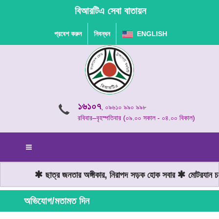
বিআরটিএ সেবা বাতায়ন
প্রবেশ করুন
নিবন্ধন
ENGLISH
১৬১০৭
, ০৯৬১০ ৯৯০ ৯৯৮
রবিবার–বৃহস্পতিবার (০৯.০০ সকাল - ০৪.০০ বিকাল)
ছাত্র জনতার অঙ্গীকার, নিরাপদ সড়ক হোক সবার
মোটরযান চালা
অভিযোগ/মতামত দিন