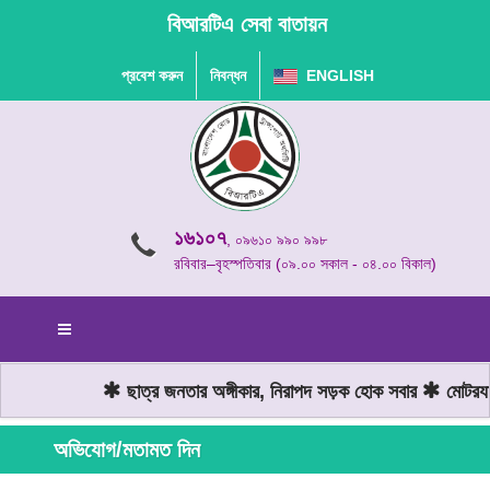
বিআরটিএ সেবা বাতায়ন
প্রবেশ করুন
নিবন্ধন
ENGLISH
১৬১০৭
, ০৯৬১০ ৯৯০ ৯৯৮
রবিবার–বৃহস্পতিবার (০৯.০০ সকাল - ০৪.০০ বিকাল)
ছাত্র জনতার অঙ্গীকার, নিরাপদ সড়ক হোক সবার
মোটরযান 
অভিযোগ/মতামত দিন