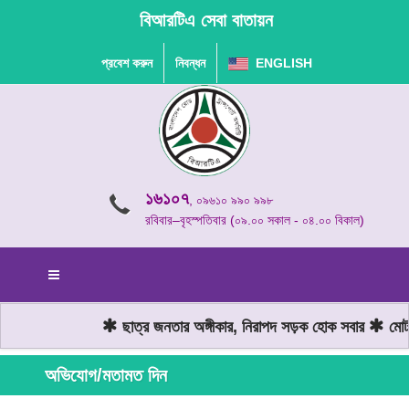
বিআরটিএ সেবা বাতায়ন
প্রবেশ করুন
নিবন্ধন
ENGLISH
১৬১০৭
, ০৯৬১০ ৯৯০ ৯৯৮
রবিবার–বৃহস্পতিবার (০৯.০০ সকাল - ০৪.০০ বিকাল)
ছাত্র জনতার অঙ্গীকার, নিরাপদ সড়ক হোক সবার
মোটরয
অভিযোগ/মতামত দিন