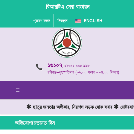
বিআরটিএ সেবা বাতায়ন
প্রবেশ করুন
নিবন্ধন
ENGLISH
১৬১০৭
, ০৯৬১০ ৯৯০ ৯৯৮
রবিবার–বৃহস্পতিবার (০৯.০০ সকাল - ০৪.০০ বিকাল)
ছাত্র জনতার অঙ্গীকার, নিরাপদ সড়ক হোক সবার
মোটরযান চ
অভিযোগ/মতামত দিন