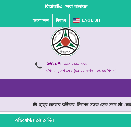
বিআরটিএ সেবা বাতায়ন
প্রবেশ করুন
নিবন্ধন
ENGLISH
১৬১০৭
, ০৯৬১০ ৯৯০ ৯৯৮
রবিবার–বৃহস্পতিবার (০৯.০০ সকাল - ০৪.০০ বিকাল)
ছাত্র জনতার অঙ্গীকার, নিরাপদ সড়ক হোক সবার
মোটরযা
অভিযোগ/মতামত দিন