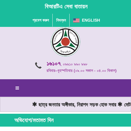
বিআরটিএ সেবা বাতায়ন
প্রবেশ করুন
নিবন্ধন
ENGLISH
১৬১০৭
, ০৯৬১০ ৯৯০ ৯৯৮
রবিবার–বৃহস্পতিবার (০৯.০০ সকাল - ০৪.০০ বিকাল)
ছাত্র জনতার অঙ্গীকার, নিরাপদ সড়ক হোক সবার
মোটরযা
অভিযোগ/মতামত দিন