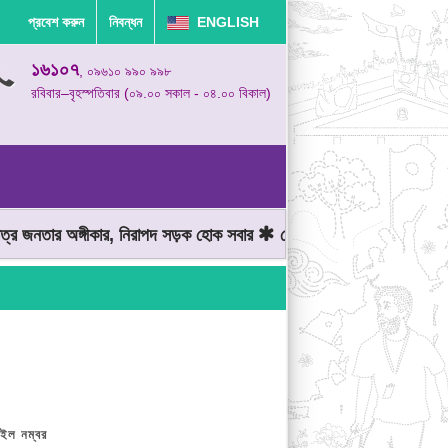
প্রবেশ করুন
নিবন্ধন
ENGLISH
১৬১০৭
, ০৯৬১০ ৯৯০ ৯৯৮
রবিবার–বৃহস্পতিবার (০৯.০০ সকাল - ০৪.০০ বিকাল)
নতার অঙ্গীকার, নিরাপদ সড়ক হোক সবার
মোটরযান চালানোর সময় গতিসীমা মে
ইল নম্বর