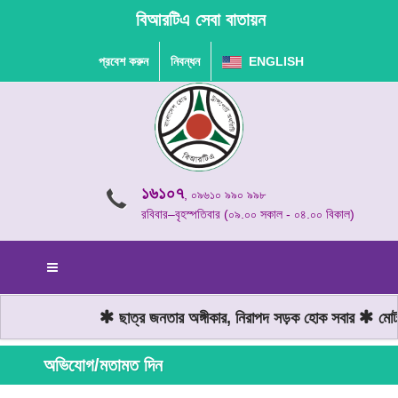
বিআরটিএ সেবা বাতায়ন
প্রবেশ করুন
নিবন্ধন
ENGLISH
১৬১০৭
, ০৯৬১০ ৯৯০ ৯৯৮
রবিবার–বৃহস্পতিবার (০৯.০০ সকাল - ০৪.০০ বিকাল)
ছাত্র জনতার অঙ্গীকার, নিরাপদ সড়ক হোক সবার
মোটরয
অভিযোগ/মতামত দিন