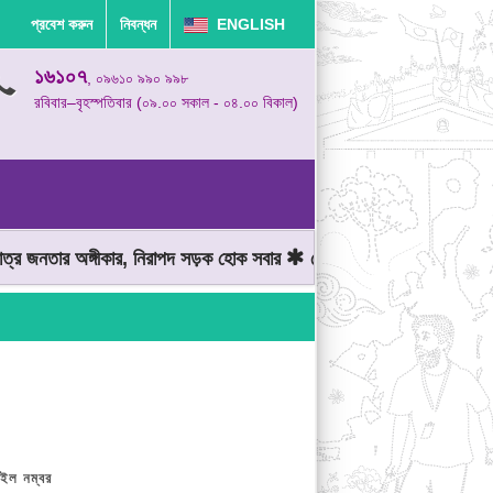
প্রবেশ করুন
নিবন্ধন
ENGLISH
১৬১০৭
, ০৯৬১০ ৯৯০ ৯৯৮
রবিবার–বৃহস্পতিবার (০৯.০০ সকাল - ০৪.০০ বিকাল)
নতার অঙ্গীকার, নিরাপদ সড়ক হোক সবার
মোটরযান চালানোর সময় গতিসীমা মে
ইল নম্বর