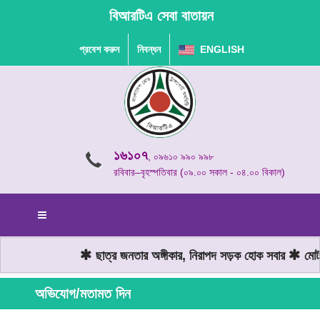
বিআরটিএ সেবা বাতায়ন
প্রবেশ করুন
নিবন্ধন
ENGLISH
১৬১০৭
, ০৯৬১০ ৯৯০ ৯৯৮
রবিবার–বৃহস্পতিবার (০৯.০০ সকাল - ০৪.০০ বিকাল)
ছাত্র জনতার অঙ্গীকার, নিরাপদ সড়ক হোক সবার
মোটরয
অভিযোগ/মতামত দিন