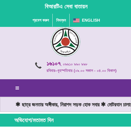
বিআরটিএ সেবা বাতায়ন
প্রবেশ করুন
নিবন্ধন
ENGLISH
১৬১০৭
, ০৯৬১০ ৯৯০ ৯৯৮
রবিবার–বৃহস্পতিবার (০৯.০০ সকাল - ০৪.০০ বিকাল)
ছাত্র জনতার অঙ্গীকার, নিরাপদ সড়ক হোক সবার
মোটরযান চালানো
অভিযোগ/মতামত দিন