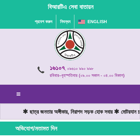
বিআরটিএ সেবা বাতায়ন
প্রবেশ করুন
নিবন্ধন
ENGLISH
১৬১০৭
, ০৯৬১০ ৯৯০ ৯৯৮
রবিবার–বৃহস্পতিবার (০৯.০০ সকাল - ০৪.০০ বিকাল)
ছাত্র জনতার অঙ্গীকার, নিরাপদ সড়ক হোক সবার
মোটরযান চাল
অভিযোগ/মতামত দিন