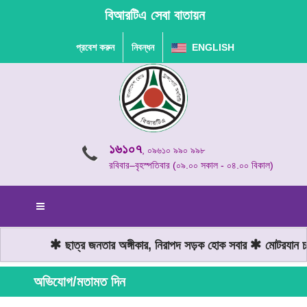
বিআরটিএ সেবা বাতায়ন
প্রবেশ করুন
নিবন্ধন
ENGLISH
১৬১০৭
, ০৯৬১০ ৯৯০ ৯৯৮
রবিবার–বৃহস্পতিবার (০৯.০০ সকাল - ০৪.০০ বিকাল)
ছাত্র জনতার অঙ্গীকার, নিরাপদ সড়ক হোক সবার
মোটরযান চালা
অভিযোগ/মতামত দিন