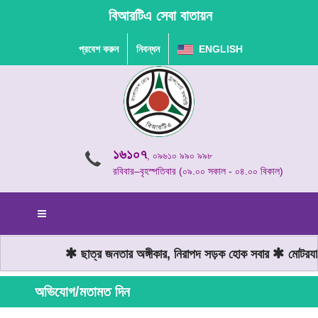
বিআরটিএ সেবা বাতায়ন
প্রবেশ করুন
নিবন্ধন
ENGLISH
১৬১০৭
, ০৯৬১০ ৯৯০ ৯৯৮
রবিবার–বৃহস্পতিবার (০৯.০০ সকাল - ০৪.০০ বিকাল)
ছাত্র জনতার অঙ্গীকার, নিরাপদ সড়ক হোক সবার
মোটরযান 
অভিযোগ/মতামত দিন