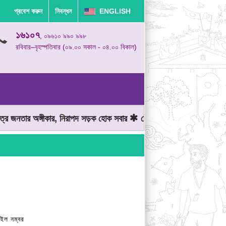
প্রবেশ করুন
নিবন্ধন
ENGLISH
১৬১০৭
, ০৯৬১০ ৯৯০ ৯৯৮
রবিবার–বৃহস্পতিবার (০৯.০০ সকাল - ০৪.০০ বিকাল)
নতার অঙ্গীকার, নিরাপদ সড়ক হোক সবার
মোটরযান চালানোর সময় গতিসীমা মে
ইল নম্বর