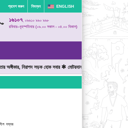
প্রবেশ করুন
নিবন্ধন
ENGLISH
১৬১০৭
, ০৯৬১০ ৯৯০ ৯৯৮
রবিবার–বৃহস্পতিবার (০৯.০০ সকাল - ০৪.০০ বিকাল)
্গীকার, নিরাপদ সড়ক হোক সবার
মোটরযান চালানোর সময় গতিসীমা মেনে চলুন
ইল নম্বর