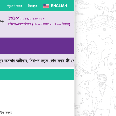
প্রবেশ করুন
নিবন্ধন
ENGLISH
১৬১০৭
, ০৯৬১০ ৯৯০ ৯৯৮
রবিবার–বৃহস্পতিবার (০৯.০০ সকাল - ০৪.০০ বিকাল)
তার অঙ্গীকার, নিরাপদ সড়ক হোক সবার
মোটরযান চালানোর সময় গতিসীমা মেন
ইল নম্বর