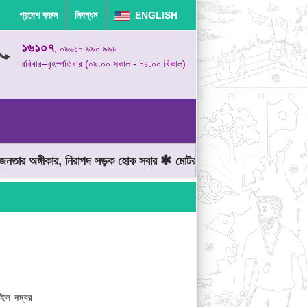
প্রবেশ করুন
নিবন্ধন
ENGLISH
১৬১০৭
, ০৯৬১০ ৯৯০ ৯৯৮
রবিবার–বৃহস্পতিবার (০৯.০০ সকাল - ০৪.০০ বিকাল)
র অঙ্গীকার, নিরাপদ সড়ক হোক সবার
মোটরযান চালানোর সময় গতিসীমা মেনে 
ইল নম্বর